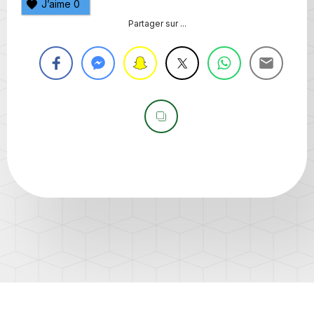
J’aime
0
Partager sur ...