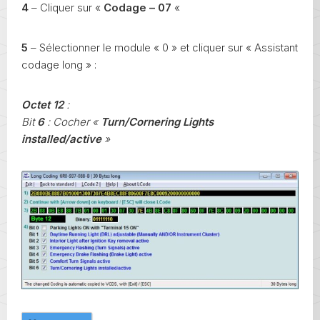
4
– Cliquer sur «
Codage – 07
«
5
– Sélectionner le module « 0 » et cliquer sur « Assistant
codage long » :
Octet 12
:
Bit
6
: Cocher «
Turn/Cornering Lights
installed/active
»